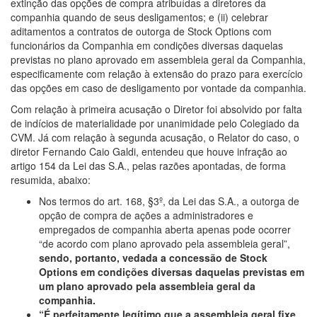
extinção das opções de compra atribuídas a diretores da
companhia quando de seus desligamentos; e (ii) celebrar
aditamentos a contratos de outorga de Stock Options com
funcionários da Companhia em condições diversas daquelas
previstas no plano aprovado em assembleia geral da Companhia,
especificamente com relação à extensão do prazo para exercício
das opções em caso de desligamento por vontade da companhia.
Com relação à primeira acusação o Diretor foi absolvido por falta
de indícios de materialidade por unanimidade pelo Colegiado da
CVM. Já com relação à segunda acusação, o Relator do caso, o
diretor Fernando Caio Galdi, entendeu que houve infração ao
artigo 154 da Lei das S.A., pelas razões apontadas, de forma
resumida, abaixo:
Nos termos do art. 168, §3º, da Lei das S.A., a outorga de
opção de compra de ações a administradores e
empregados de companhia aberta apenas pode ocorrer
“de acordo com plano aprovado pela assembleia geral”,
sendo, portanto, vedada a concessão de Stock
Options em condições diversas daquelas previstas em
um plano aprovado pela assembleia geral da
companhia.
“É perfeitamente legítimo que a assembleia geral fixe