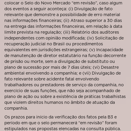
colocar o Selo do Novo Mercado “em revisão”, caso algum
dos eventos a seguir aconteça: (i) Divulgação de fato
relevante que demonstre a possibilidade de erro material
nas informações financeiras; (ii) Atraso superior a 30 dias
na entrega das informações financeiras, em relação à data
limite prevista na regulação; (iii) Relatório dos auditores
independentes com opinião modificada; (iv) Solicitação de
recuperação judicial no Brasil ou procedimentos
equivalentes em jurisdições estrangeiras; (v) Incapacidade
de manutenção de diretor estatutário na função decorrente
de prisão ou morte, sem a divulgação de substituto ou
plano de sucessão por mais de 7 dias úteis; (vi) Desastre
ambiental envolvendo a companhia; e (vii) Divulgação de
fato relevante sobre acidente fatal envolvendo
trabalhadores ou prestadores de serviço da companhia, no
exercício de suas funções, que não seja acompanhado de
plano de ação ou sobre a existência de práticas trabalhistas
que violem direitos humanos no âmbito de atuação da
companhia.
Os prazos para início da verificação dos fatos pela B3 e
período em que o selo permanecerá “em revisão” foram
estipulados nas propostas elencadas na consulta pública.