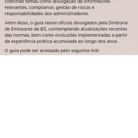
cobrindo temas como divulgação de informações
relevantes, compliance, gestão de riscos e
responsabilidades dos administradores.
Além disso, o guia reúne ofícios divulgados pela Diretoria
de Emissores da B3, contemplando atualizações recentes
das normas, bem como evoluções implementadas a partir
da experiência prática acumulada ao longo dos anos.
O guia pode ser acessado pelo seguinte link:
https://www.b3.com.br/pt_br/regulacao/regulacao-de-
emissores/atuacao-orientadora/interpretacoes.htm
_ CVM promove aprimoramentos no
Sistema Empresas.Net
Desde dezembro de 2023, a área técnica da CVM vem
promovendo mudanças nas ferramentas de tecnologia do
órgão. Essas medidas estão alinhadas aos esforços da CVM
em promover melhorias no funcionamento do Mercado de
Capitais e na interação dele com a autarquia.
A alteração mais recente foi publicada através do Ofício
Circular CVM/SEP 7/2024, disponibilizado em 11 de