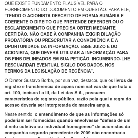
QUE EXISTE FUNDAMENTO PLAUSÍVEL PARA O
FORNECIMENTO DO DOCUMENTO EM QUESTÃO. PARA ELE,
“
TENDO O ACIONISTA DESCRITO DE FORMA SUMÁRIA E
COERENTE O DIREITO QUE PRETENDE DEFENDER OU O
ESCLARECIMENTO QUE PRECISA OBTER MEDIANTE
CERTIDÃO, NÃO CABE À COMPANHIA EXIGIR DILAÇÃO
PROBATÓRIA OU PRESCRUTAR A CONVENIÊNCIA E A
OPORTUNIDADE DA INFORMAÇÃO. ESSE JUÍZO É DO
ACIONISTA, QUE DEVERÁ UTILIZAR A INFORMAÇÃO PARA
OS FINS DELINEADOS EM SUA PETIÇÃO, INCUMBINDO-LHE
RESGUARDAR EVENTUAL SIGILO DOS DADOS, NOS
TERMOS DA LEGISLAÇÃO DE REGÊNCIA”.
O Diretor Gustavo Borba, por sua vez, destacou que os
livros de
registro e transferência de ações nominativas de que trata o
art. 100, incisos I a III, da Lei das S.A., possuem
característica de registro público, razão pela qual a regra do
acesso deveria ser interpretada de maneira ampla
.
Nesse sentido,
o entendimento de que as informações só
poderiam ser fornecidas quando envolvesse
“
defesa de um
direito coletivo ou individual homogêneo
”
de acionistas da
companhia segundo precedente de 2009 não encontraria