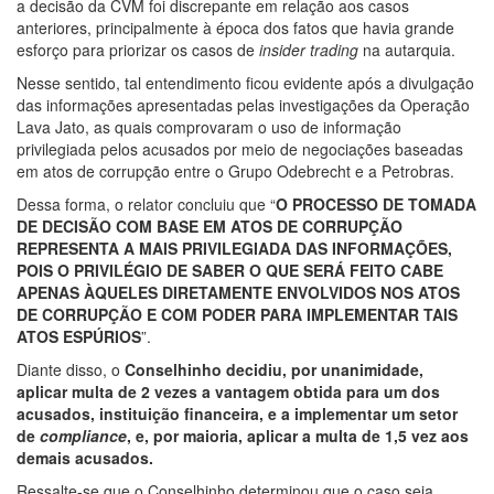
a decisão da CVM foi discrepante em relação aos casos
anteriores, principalmente à época dos fatos que havia grande
esforço para priorizar os casos de
insider trading
na autarquia.
Nesse sentido, tal entendimento ficou evidente após a divulgação
das informações apresentadas pelas investigações da Operação
Lava Jato, as quais comprovaram o uso de informação
privilegiada pelos acusados por meio de negociações baseadas
em atos de corrupção entre o Grupo Odebrecht e a Petrobras.
Dessa forma, o relator concluiu que “
O
PROCESSO DE TOMADA
DE DECISÃO COM BASE EM ATOS DE CORRUPÇÃO
REPRESENTA A MAIS PRIVILEGIADA DAS INFORMAÇÕES,
POIS O PRIVILÉGIO DE SABER O QUE SERÁ FEITO CABE
APENAS ÀQUELES DIRETAMENTE ENVOLVIDOS NOS ATOS
DE CORRUPÇÃO E COM PODER PARA IMPLEMENTAR TAIS
ATOS ESPÚRIOS
”.
Diante disso, o
Conselhinho decidiu, por unanimidade,
aplicar multa de 2 vezes a vantagem obtida para um dos
acusados, instituição financeira, e a implementar um setor
de
compliance
, e, por maioria, aplicar a multa de 1,5 vez aos
demais acusados.
Ressalte-se que o Conselhinho determinou que o caso seja