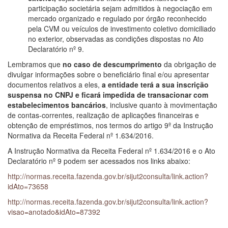
participação societária sejam admitidos à negociação em
mercado organizado e regulado por órgão reconhecido
pela CVM ou veículos de investimento coletivo domiciliado
no exterior, observadas as condições dispostas no Ato
Declaratório nº 9.
Lembramos que
no caso de descumprimento
da obrigação de
divulgar informações sobre o beneficiário final e/ou apresentar
documentos relativos a eles,
a entidade terá a sua inscrição
suspensa no CNPJ e ficará impedida de transacionar com
estabelecimentos bancários
, inclusive quanto à movimentação
de contas-correntes, realização de aplicações financeiras e
obtenção de empréstimos, nos termos do artigo 9º da Instrução
Normativa da Receita Federal nº 1.634/2016.
A Instrução Normativa da Receita Federal nº 1.634/2016 e o Ato
Declaratório nº 9 podem ser acessados nos links abaixo:
http://normas.receita.fazenda.gov.br/sijut2consulta/link.action?
idAto=73658
http://normas.receita.fazenda.gov.br/sijut2consulta/link.action?
visao=anotado&idAto=87392