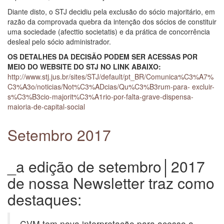
Diante disto, o STJ decidiu pela exclusão do sócio majoritário, em
razão da comprovada quebra da intenção dos sócios de constituir
uma sociedade (afecttio societatis) e da prática de concorrência
desleal pelo sócio administrador.
OS DETALHES DA DECISÃO PODEM SER ACESSAS POR
MEIO DO WEBSITE DO STJ NO LINK ABAIXO:
http://www.stj.jus.br/sites/STJ/default/pt_BR/Comunica%C3%A7%
C3%A3o/noticias/Not%C3%ADcias/Qu%C3%B3rum-para- excluir-
s%C3%B3cio-majorit%C3%A1rio-por-falta-grave-dispensa-
maioria-de-capital-social
Setembro 2017
_a edição de setembro│2017
de nossa Newsletter traz como
destaques:
CVM tem nova interpretação para acesso a