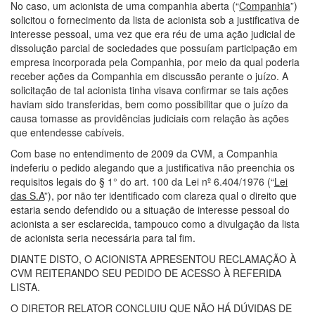
No caso, um acionista de uma companhia aberta (“
Companhia
”)
solicitou o fornecimento da lista de acionista sob a justificativa de
interesse pessoal, uma vez que era réu de uma ação judicial de
dissolução parcial de sociedades que possuíam participação em
empresa incorporada pela Companhia, por meio da qual poderia
receber ações da Companhia em discussão perante o juízo. A
solicitação de tal acionista tinha visava confirmar se tais ações
haviam sido transferidas, bem como possibilitar que o juízo da
causa tomasse as providências judiciais com relação às ações
que entendesse cabíveis.
Com base no entendimento de 2009 da CVM, a Companhia
indeferiu o pedido alegando que a justificativa não preenchia os
requisitos legais do § 1° do art. 100 da Lei nº 6.404/1976 (“
Lei
das S.A
”), por não ter identificado com clareza qual o direito que
estaria sendo defendido ou a situação de interesse pessoal do
acionista a ser esclarecida, tampouco como a divulgação da lista
de acionista seria necessária para tal fim.
DIANTE DISTO, O ACIONISTA APRESENTOU RECLAMAÇÃO À
CVM REITERANDO SEU PEDIDO DE ACESSO À REFERIDA
LISTA.
O DIRETOR RELATOR CONCLUIU QUE NÃO HÁ DÚVIDAS DE