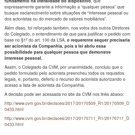
fundamento na literalidade do dispositivo
, que
expressamente garante a informação a “qualquer pessoa” que
busque esclarecimento sobre situações de “interesse pessoal ou
dos acionistas ou do mercado de valores mobiliários”.
Além disso, foi reforçado também, nos votos dos outros Diretores
do Colegiado, o entendimento de que para justificar o pedido com
base no §1º do art. 100 da LSA,
o requerente sequer precisaria
ser acionista da Companhia, pois a lei abriu essa
possibilidade para qualquer pessoa que demonstre
interesse pessoal.
Assim, o Colegiado da CVM, por unanimidade, concluiu que o
pedido formulado pelo acionista preencheu todos os requisitos
legais, e, portanto, deferiu o recurso do acionista autorizando o
acesso a lista de acionista da Companhia.
A decisão pode ser acessada no site da CVM nos links abaixo:
http://www.cvm.gov.br/decisoes/2017/20170509_R1/20170509_D
0433.html
http://www.cvm.gov.br/decisoes/2017/20170711_R1/20170711_D
0433.html