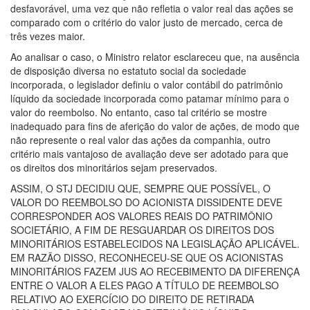
desfavorável, uma vez que não refletia o valor real das ações se
comparado com o critério do valor justo de mercado, cerca de
três vezes maior.
Ao analisar o caso, o Ministro relator esclareceu que, na ausência
de disposição diversa no estatuto social da sociedade
incorporada, o legislador definiu o valor contábil do patrimônio
líquido da sociedade incorporada como patamar mínimo para o
valor do reembolso. No entanto, caso tal critério se mostre
inadequado para fins de aferição do valor de ações, de modo que
não represente o real valor das ações da companhia, outro
critério mais vantajoso de avaliação deve ser adotado para que
os direitos dos minoritários sejam preservados.
ASSIM, O STJ DECIDIU QUE, SEMPRE QUE POSSÍVEL, O
VALOR DO REEMBOLSO DO ACIONISTA DISSIDENTE DEVE
CORRESPONDER AOS VALORES REAIS DO PATRIMÔNIO
SOCIETÁRIO, A FIM DE RESGUARDAR OS DIREITOS DOS
MINORITÁRIOS ESTABELECIDOS NA LEGISLAÇÃO APLICÁVEL.
EM RAZÃO DISSO, RECONHECEU-SE QUE OS ACIONISTAS
MINORITÁRIOS FAZEM JUS AO RECEBIMENTO DA DIFERENÇA
ENTRE O VALOR A ELES PAGO A TÍTULO DE REEMBOLSO
RELATIVO AO EXERCÍCIO DO DIREITO DE RETIRADA