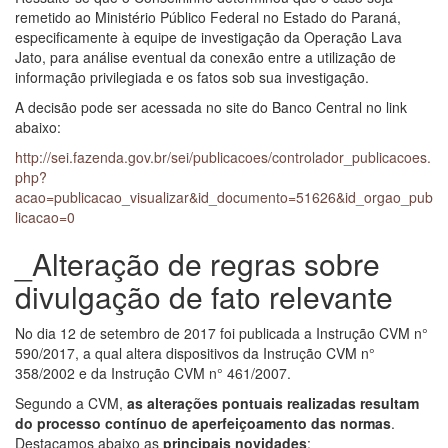
remetido ao Ministério Público Federal no Estado do Paraná,
especificamente à equipe de investigação da Operação Lava
Jato, para análise eventual da conexão entre a utilização de
informação privilegiada e os fatos sob sua investigação.
A decisão pode ser acessada no site do Banco Central no link
abaixo:
http://sei.fazenda.gov.br/sei/publicacoes/controlador_publicacoes.
php?
acao=publicacao_visualizar&id_documento=51626&id_orgao_pub
licacao=0
_Alteração de regras sobre
divulgação de fato relevante
No dia 12 de setembro de 2017 foi publicada a Instrução CVM n°
590/2017, a qual altera dispositivos da Instrução CVM n°
358/2002 e da Instrução CVM n° 461/2007.
Segundo a CVM,
as alterações pontuais realizadas resultam
do processo contínuo de aperfeiçoamento das normas
.
Destacamos abaixo as
principais novidades
: