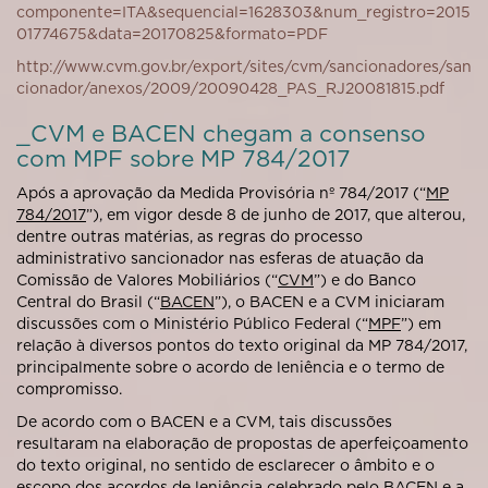
componente=ITA&sequencial=1628303&num_registro=2015
01774675&data=20170825&formato=PDF
http://www.cvm.gov.br/export/sites/cvm/sancionadores/san
cionador/anexos/2009/20090428_PAS_RJ20081815.pdf
_CVM e BACEN chegam a consenso
com MPF sobre MP 784/2017
Após a aprovação da Medida Provisória nº 784/2017 (“
MP
784/2017
”), em vigor desde 8 de junho de 2017, que alterou,
dentre outras matérias, as regras do processo
administrativo sancionador nas esferas de atuação da
Comissão de Valores Mobiliários (“
CVM
”) e do Banco
Central do Brasil (“
BACEN
”), o BACEN e a CVM iniciaram
discussões com o Ministério Público Federal (“
MPF
”) em
relação à diversos pontos do texto original da MP 784/2017,
principalmente sobre o acordo de leniência e o termo de
compromisso.
De acordo com o BACEN e a CVM, tais discussões
resultaram na elaboração de propostas de aperfeiçoamento
do texto original, no sentido de esclarecer o âmbito e o
escopo dos acordos de leniência celebrado pelo BACEN e a