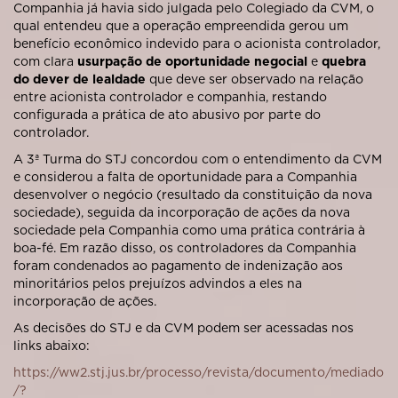
Companhia já havia sido julgada pelo Colegiado da CVM, o
qual entendeu que a operação empreendida gerou um
benefício econômico indevido para o acionista controlador,
com clara
usurpação de oportunidade negocial
e
quebra
do dever de lealdade
que deve ser observado na relação
entre acionista controlador e companhia, restando
configurada a prática de ato abusivo por parte do
controlador.
A 3ª Turma do STJ concordou com o entendimento da CVM
e considerou a falta de oportunidade para a Companhia
desenvolver o negócio (resultado da constituição da nova
sociedade), seguida da incorporação de ações da nova
sociedade pela Companhia como uma prática contrária à
boa-fé. Em razão disso, os controladores da Companhia
foram condenados ao pagamento de indenização aos
minoritários pelos prejuízos advindos a eles na
incorporação de ações.
As decisões do STJ e da CVM podem ser acessadas nos
links abaixo:
https://ww2.stj.jus.br/processo/revista/documento/mediado
/?