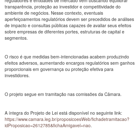
reguladores e entidades de mercado vêm buscando equilibrar
transparência, proteção ao investidor e competitividade do
ambiente de negócios. Nesse contexto, eventuais
aperfeiçoamentos regulatórios devem ser precedidos de análises
de impacto e consultas públicas capazes de avaliar seus efeitos
sobre empresas de diferentes portes, estruturas de capital e
segmentos.
O risco é que medidas bem-intencionadas acabem produzindo
efeitos adversos, aumentando encargos regulatórios sem ganhos
proporcionais em governança ou proteção efetiva para
investidores.
O projeto segue em tramitação nas comissões da Câmara.
A íntegra do Projeto de Lei está disponível no seguinte link:
https://www.camara.leg.br/proposicoesWeb/fichadetramitacao?
idProposicao=2612785&fichaAmigavel=nao
.