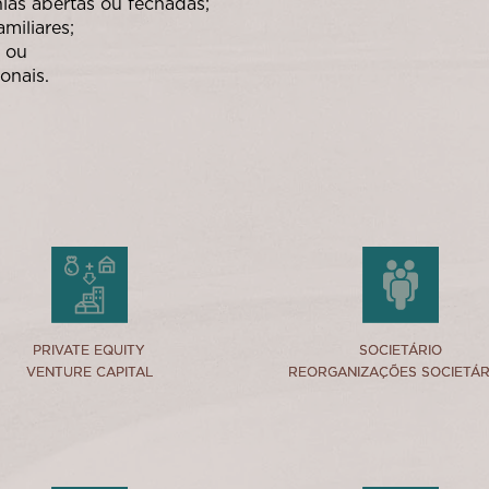
as abertas ou fechadas;
miliares;
s ou
onais.
link
link
PRIVATE EQUITY
PRIVATE EQUITY
SOCIETÁRIO
SOCIETÁRIO
VENTURE CAPITAL
VENTURE CAPITAL
REORGANIZAÇÕES SOCIETÁR
REORGANIZAÇÕES SOCIETÁR