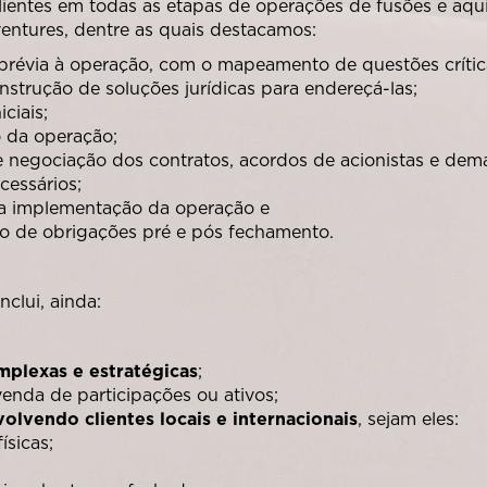
ientes em todas as etapas de operações de fusões e aqui
ventures, dentre as quais destacamos:
prévia à operação, com o mapeamento de questões crític
nstrução de soluções jurídicas para endereçá-las;
iciais;
o da operação;
e negociação dos contratos, acordos de acionistas e de
cessários;
na implementação da operação e
 de obrigações pré e pós fechamento.
nclui, ainda:
mplexas e estratégicas
;
venda de participações ou ativos;
olvendo clientes locais e internacionais
, sejam eles:
ísicas;