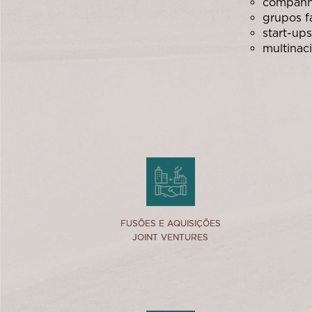
companhi
grupos fa
start-up
multinaci
link
FUSÕES E AQUISIÇÕES
FUSÕES E AQUISIÇÕES
JOINT VENTURES
JOINT VENTURES