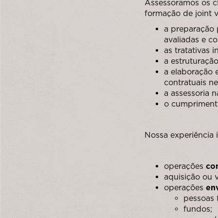
Assessoramos os cl
formação de joint 
a preparação 
avaliadas e co
as tratativas in
a estruturaçã
a elaboração 
contratuais ne
a assessoria 
o cumprimento
Nossa experiência i
operações
co
aquisição ou 
operações
env
pessoas f
fundos;