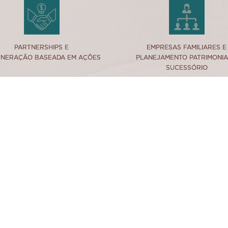
link
link
PARTNERSHIPS E
PARTNERSHIPS E
EMPRESAS FAMILIARES E
EMPRESAS FAMILIARES E
NERAÇÃO BASEADA EM AÇÕES
NERAÇÃO BASEADA EM AÇÕES
PLANEJAMENTO PATRIMONIA
PLANEJAMENTO PATRIMONIA
SUCESSÓRIO
SUCESSÓRIO
RUA DR. RENATO PAES DE BARROS, 778 - 10º