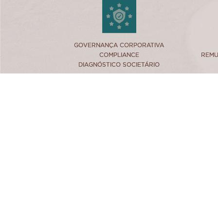
link
GOVERNANÇA CORPORATIVA
GOVERNANÇA CORPORATIVA
COMPLIANCE
COMPLIANCE
REMU
REMU
DIAGNÓSTICO SOCIETÁRIO
DIAGNÓSTICO SOCIETÁRIO
ASSINE NOSSA NEWSLETTER