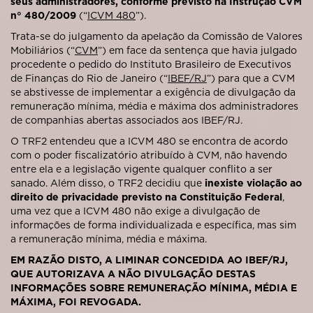
seus administradores, conforme previsto na Instrução CVM
n° 480/2009
(“
ICVM 480
”).
Trata-se do julgamento da apelação da Comissão de Valores
Mobiliários (“
CVM
”) em face da sentença que havia julgado
procedente o pedido do Instituto Brasileiro de Executivos
de Finanças do Rio de Janeiro (“
IBEF/RJ
”) para que a CVM
se abstivesse de implementar a exigência de divulgação da
remuneração mínima, média e máxima dos administradores
de companhias abertas associados aos IBEF/RJ.
O TRF2 entendeu que a ICVM 480 se encontra de acordo
com o poder fiscalizatório atribuído à CVM, não havendo
entre ela e a legislação vigente qualquer conflito a ser
sanado. Além disso, o TRF2 decidiu que
inexiste violação ao
direito de privacidade previsto na Constituição Federal
,
uma vez que a ICVM 480 não exige a divulgação de
informações de forma individualizada e específica, mas sim
a remuneração mínima, média e máxima.
EM RAZÃO DISTO, A LIMINAR CONCEDIDA AO IBEF/RJ,
QUE AUTORIZAVA A NÃO DIVULGAÇÃO DESTAS
INFORMAÇÕES SOBRE REMUNERAÇÃO MÍNIMA, MÉDIA E
MÁXIMA, FOI REVOGADA.