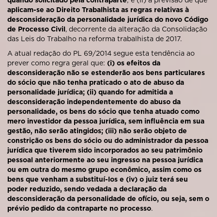
quando solicitado pela contraparte
; e (ii) a previsão de que
aplicam-se ao Direito Trabalhista as regras relativas à
desconsideração da personalidade jurídica do novo Código
de Processo Civil
, decorrente da alteração da Consolidação
das Leis do Trabalho na reforma trabalhista de 2017.
A atual redação do PL 69/2014 segue esta tendência ao
prever como regra geral que:
(i) os efeitos da
desconsideração não se estenderão aos bens particulares
do sócio que não tenha praticado o ato de abuso da
personalidade jurídica; (ii) quando for admitida a
desconsideração independentemente do abuso da
personalidade, os bens do sócio que tenha atuado como
mero investidor da pessoa jurídica, sem influência em sua
gestão, não serão atingidos; (iii) não serão objeto de
constrição os bens do sócio ou do administrador da pessoa
jurídica que tiverem sido incorporados ao seu patrimônio
pessoal anteriormente ao seu ingresso na pessoa jurídica
ou em outra do mesmo grupo econômico, assim como os
bens que venham a substituí-los e (iv) o juiz terá seu
poder reduzido, sendo vedada a declaração da
desconsideração da personalidade de ofício, ou seja, sem o
prévio pedido da contraparte no processo
.