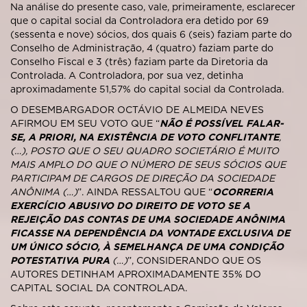
Na análise do presente caso, vale, primeiramente, esclarecer
que o capital social da Controladora era detido por 69
(sessenta e nove) sócios, dos quais 6 (seis) faziam parte do
Conselho de Administração, 4 (quatro) faziam parte do
Conselho Fiscal e 3 (três) faziam parte da Diretoria da
Controlada. A Controladora, por sua vez, detinha
aproximadamente 51,57% do capital social da Controlada.
O DESEMBARGADOR OCTÁVIO DE ALMEIDA NEVES
AFIRMOU EM SEU VOTO QUE “
NÃO É POSSÍVEL FALAR-
SE, A PRIORI, NA EXISTÊNCIA DE VOTO CONFLITANTE
,
(…), POSTO QUE O SEU QUADRO SOCIETÁRIO É MUITO
MAIS AMPLO DO QUE O NÚMERO DE SEUS SÓCIOS QUE
PARTICIPAM DE CARGOS DE DIREÇÃO DA SOCIEDADE
ANÔNIMA (…)
”. AINDA RESSALTOU QUE “
OCORRERIA
EXERCÍCIO ABUSIVO DO DIREITO DE VOTO SE A
REJEIÇÃO DAS CONTAS DE UMA SOCIEDADE ANÔNIMA
FICASSE NA DEPENDÊNCIA DA VONTADE EXCLUSIVA DE
UM ÚNICO SÓCIO, À SEMELHANÇA DE UMA CONDIÇÃO
POTESTATIVA PURA
(…)
”, CONSIDERANDO QUE OS
AUTORES DETINHAM APROXIMADAMENTE 35% DO
CAPITAL SOCIAL DA CONTROLADA.