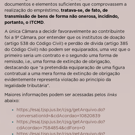
documentos e elementos suficientes que comprovassem a
realização do empréstimo,
tratava-se, de fato, de
transmissão de bens de forma não onerosa, incidindo,
portanto, o ITCMD
.
A única Câmara a decidir favoravelmente ao contribuinte
foi a 9ª Câmara, por entender que os institutos de doação
(artigo 538 do Código Civil) e perdão de dívida (artigo 385
do Código Civil) não podem ser equiparados, uma vez que o
primeiro seria um contrato e o segundo uma forma de
remissão, i.e., uma forma de extinção de obrigação,
destacando que “a pretendida equiparação de uma figura
contratual a uma mera forma de extinção de obrigação
evidentemente representa violação ao princípio da
legalidade tributária”.
Maiores informações podem ser acessadas pelos
links
abaixo:
https://esaj.tjsp.jus.br/cjsg/getArquivo.do?
conversationId=&cdAcordao=10820839
https://esaj.tjsp.jus.br/cjsg/getArquivo.do?
cdAcordao=7584854&cdForo=0
https://esaj.tjsp.jus.br/cjsg/getArquivo.do?