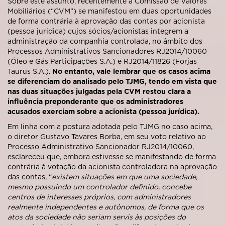
Sobre este assunto, recentemente a Comissão de Valores
Mobiliários (“
CVM
”) se manifestou em duas oportunidades
de forma contrária à aprovação das contas por acionista
(pessoa jurídica) cujos sócios/acionistas integrem a
administração da companhia controlada, no âmbito dos
Processos Administrativos Sancionadores RJ2014/10060
(Óleo e Gás Participações S.A.) e RJ2014/11826 (Forjas
Taurus S.A.).
No entanto, vale lembrar que os casos acima
se diferenciam do analisado pelo TJMG, tendo em vista que
nas duas situações julgadas pela CVM restou clara a
influência preponderante que os administradores
acusados exerciam sobre a acionista (pessoa jurídica).
Em linha com a postura adotada pelo TJMG no caso acima,
o diretor Gustavo Tavares Borba, em seu voto relativo ao
Processo Administrativo Sancionador RJ2014/10060,
esclareceu que, embora estivesse se manifestando de forma
contrária à votação da acionista controladora na aprovação
das contas, “
existem situações em que uma sociedade,
mesmo possuindo um controlador definido, concebe
centros de interesses próprios, com administradores
realmente independentes e autônomos, de forma que os
atos da sociedade não seriam servis às posições do