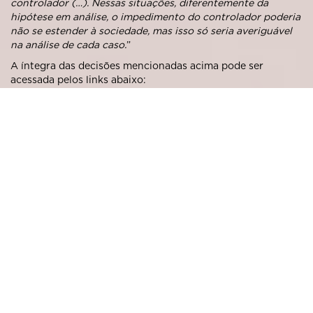
controlador (…). Nessas situações, diferentemente da
hipótese em análise, o impedimento do controlador poderia
não se estender à sociedade, mas isso só seria averiguável
na análise de cada caso.
”
A íntegra das decisões mencionadas acima pode ser
acessada pelos links abaixo:
https://www5.tjmg.jus.br/jurisprudencia/pesquisaPala
vrasEspelhoAcordao.do
http://www.cvm.gov.br/sancionadores/sancionador/2
015/20151110_PAS_RJ201410060.html
http://www.cvm.gov.br/decisoes/2014/20141104_R1/20
141104_D18.html
– A sócia Gyedre Carneiro de Oliveira é
novamente ranqueada na Chambers
Latin America e no Chambers Global
A sócia Gyedre Palma Carneiro de Oliveira foi novamente
ranqueada pela Chambers and Partners na edição do guia
Chambers Latin America 2019 e do guia Chambers Global
2019. A renomada publicação inglesa é uma das mais
importantes do setor e destaca os principais profissionais