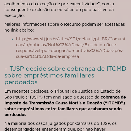
acolhimento da exceção de pré-executividade”, com a
consequente exclusão do ex-sócio do polo passivo da
execução.
Maiores informações sobre o Recurso podem ser acessadas
no link abaixo:
http://www.stj.jus.br/sites/STJ/default/pt_BR/Comuni
cação/noticias/Not%C3%ADcias/Ex–sócio-não-é-
responsável-por-obrigação-contra%C3%ADda-após-
sua-sa%C3%ADda-da-empresa
– TJSP decide sobre cobrança de ITCMD
sobre empréstimos familiares
perdoados
Em recentes decisões, o Tribunal de Justiça do Estado de
São Paulo (“
TJSP
”) tem analisado a questão da
cobrança de
Imposto de Transmissão Causa Mortis e Doação (“
ITCMD
”)
sobre empréstimos entre familiares que acabaram sendo
perdoados
.
Na maioria dos casos julgados por Câmaras do TJSP, os
desembargadores entenderam que, por não haver