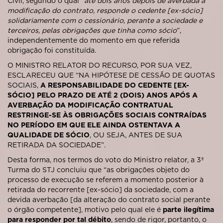
Civil, segundo o qual “
até dois anos depois de averbada a
modificação do contrato, responde o cedente [ex-sócio]
solidariamente com o cessionário, perante a sociedade e
terceiros, pelas obrigações que tinha como sócio
”,
independentemente do momento em que referida
obrigação foi constituída.
O MINISTRO RELATOR DO RECURSO, POR SUA VEZ,
ESCLARECEU QUE “NA HIPÓTESE DE CESSÃO DE QUOTAS
SOCIAIS,
A RESPONSABILIDADE DO CEDENTE [EX-
SÓCIO] PELO PRAZO DE ATÉ 2 (DOIS) ANOS APÓS A
AVERBAÇÃO DA MODIFICAÇÃO CONTRATUAL
RESTRINGE-SE ÀS OBRIGAÇÕES SOCIAIS CONTRAÍDAS
NO PERÍODO EM QUE ELE AINDA OSTENTAVA A
QUALIDADE DE SÓCIO
, OU SEJA, ANTES DE SUA
RETIRADA DA SOCIEDADE”.
Desta forma, nos termos do voto do Ministro relator, a 3ª
Turma do STJ concluiu que “as obrigações objeto do
processo de execução se referem a momento posterior à
retirada do recorrente [ex-sócio] da sociedade, com a
devida averbação [da alteração do contrato social perante
o órgão competente], motivo pelo qual ele é
parte ilegítima
para responder por tal débito
, sendo de rigor, portanto, o