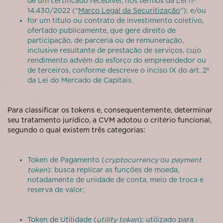
de um certificado recebível, nos termos da Lei nº
14.430/2022 (“
Marco Legal da Securitização
”); e/ou
for um título ou contrato de investimento coletivo,
ofertado publicamente, que gere direito de
participação, de parceria ou de remuneração,
inclusive resultante de prestação de serviços, cujo
rendimento advém do esforço do empreendedor ou
de terceiros, conforme descreve o inciso IX do art. 2º
da Lei do Mercado de Capitais.
Para classificar os tokens e, consequentemente, determinar
seu tratamento jurídico, a CVM adotou o critério funcional,
segundo o qual existem três categorias:
Token de Pagamento (
cryptocurrency
ou
payment
token
): busca replicar as funções de moeda,
notadamente de unidade de conta, meio de troca e
reserva de valor;
Token de Utilidade (
utility token
): utilizado para